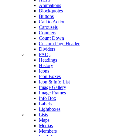
Animations
Blockquotes
Buttons
Call to Action
Carousels
Counters
Count Down
Custom Page Header
Dividers
FAQs
Headings
History
Icons
Icon Boxes
Icon & Info List
Image Gallery
Image Frames
Info Box
Labels
Lightboxes
Lists
Maps
Medias
Members