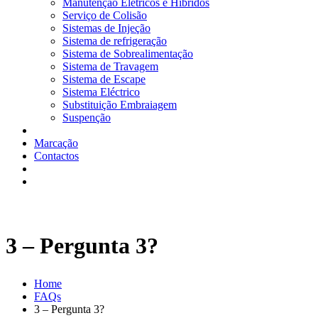
Manutenção Elétricos e Híbridos
Serviço de Colisão
Sistemas de Injeção
Sistema de refrigeração
Sistema de Sobrealimentação
Sistema de Travagem
Sistema de Escape
Sistema Eléctrico
Substituição Embraiagem
Suspenção
Marcação
Contactos
3 – Pergunta 3?
Home
FAQs
3 – Pergunta 3?