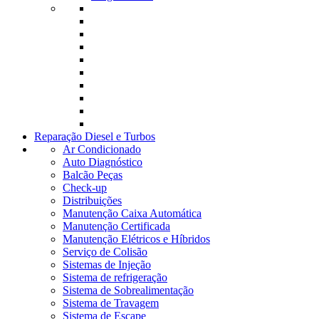
Reparação Diesel e Turbos
Ar Condicionado
Auto Diagnóstico
Balcão Peças
Check-up
Distribuições
Manutenção Caixa Automática
Manutenção Certificada
Manutenção Elétricos e Híbridos
Serviço de Colisão
Sistemas de Injeção
Sistema de refrigeração
Sistema de Sobrealimentação
Sistema de Travagem
Sistema de Escape