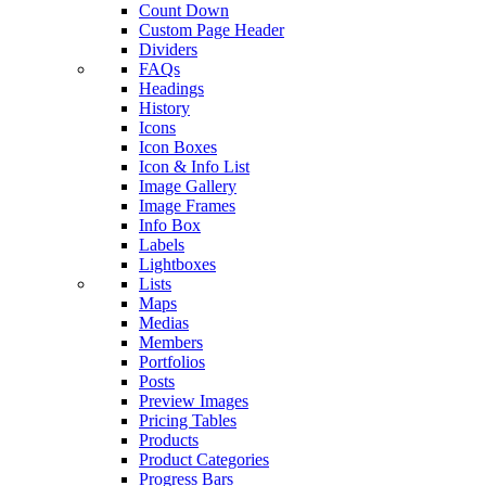
Count Down
Custom Page Header
Dividers
FAQs
Headings
History
Icons
Icon Boxes
Icon & Info List
Image Gallery
Image Frames
Info Box
Labels
Lightboxes
Lists
Maps
Medias
Members
Portfolios
Posts
Preview Images
Pricing Tables
Products
Product Categories
Progress Bars