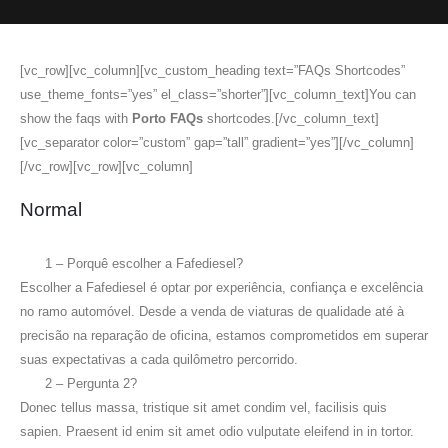
[vc_row][vc_column][vc_custom_heading text=”FAQs Shortcodes”
use_theme_fonts=”yes” el_class=”shorter”][vc_column_text]You can
show the faqs with
Porto FAQs
shortcodes.[/vc_column_text]
[vc_separator color=”custom” gap=”tall” gradient=”yes”][/vc_column]
[/vc_row][vc_row][vc_column]
Normal
1 – Porquê escolher a Fafediesel?
Escolher a Fafediesel é optar por experiência, confiança e excelência
no ramo automóvel. Desde a venda de viaturas de qualidade até à
precisão na reparação de oficina, estamos comprometidos em superar
suas expectativas a cada quilômetro percorrido.
2 – Pergunta 2?
Donec tellus massa, tristique sit amet condim vel, facilisis quis
sapien. Praesent id enim sit amet odio vulputate eleifend in in tortor.