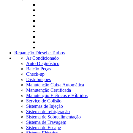
Reparação Diesel e Turbos
Ar Condicionado
Auto Diagnóstico
Balcão Peças
Check-up
Distribuições
Manutenção Caixa Automática
Manutenção Certificada
Manutenção Elétricos e Híbridos
Serviço de Colisão
Sistemas de Injeção
Sistema de refrigeração
Sistema de Sobrealimentação
Sistema de Travagem
Sistema de Escape
Sistema Eléctrico