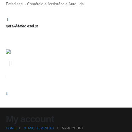
Fafediesel - Comércio e Assistência Auto Lda
geral@fafediesel.pt
My account
HOME
STAND DE VENDAS
MY ACCOUNT