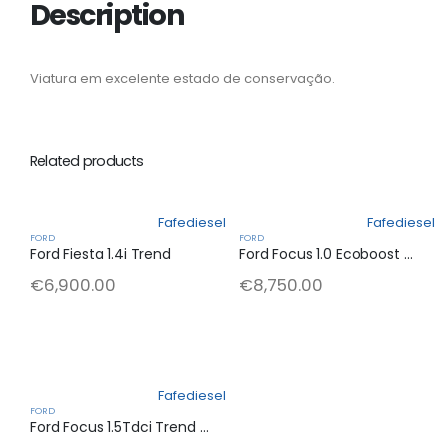
Description
Viatura em excelente estado de conservação.
Related products
Fafediesel
Fafediesel
FORD
FORD
Ford Fiesta 1.4i Trend
Ford Focus 1.0 Ecoboost Trend - SW 100CV
€
6,900.00
€
8,750.00
Fafediesel
FORD
Ford Focus 1.5Tdci Trend 5P Business 120 CV