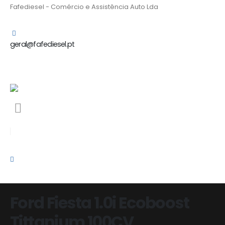
Fafediesel - Comércio e Assistência Auto Lda
geral@fafediesel.pt
Ford Fiesta 1.0i Ecoboost
Tittanium 100CV