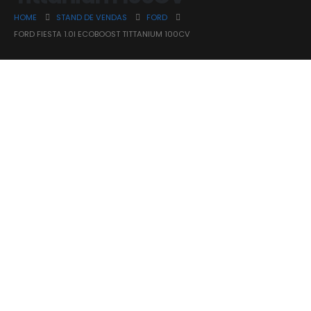
HOME
STAND DE VENDAS
FORD
FORD FIESTA 1.0I ECOBOOST TITTANIUM 100CV