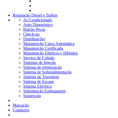
Reparação Diesel e Turbos
Ar Condicionado
Auto Diagnóstico
Balcão Peças
Check-up
Distribuições
Manutenção Caixa Automática
Manutenção Certificada
Manutenção Elétricos e Híbridos
Serviço de Colisão
Sistemas de Injeção
Sistema de refrigeração
Sistema de Sobrealimentação
Sistema de Travagem
Sistema de Escape
Sistema Eléctrico
Substituição Embraiagem
Suspenção
Marcação
Contactos